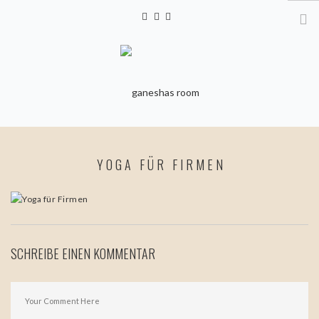
HOME
YOGA FÜR FIRMEN
YOGA
KURSE & ANMELDUNG
PERSONAL YOGA &
MOVEMENT COACHING
SCHREIBE EINEN KOMMENTAR
FIRMEN- & EVENTYOGA
KINDERYOGA
YOGA FÜR SCHWANGERE