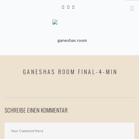
HOME
GANESHAS ROOM FINAL-4-MIN
YOGA
KURSE & ANMELDUNG
PERSONAL YOGA &
MOVEMENT COACHING
SCHREIBE EINEN KOMMENTAR
FIRMEN- & EVENTYOGA
KINDERYOGA
YOGA FÜR SCHWANGERE