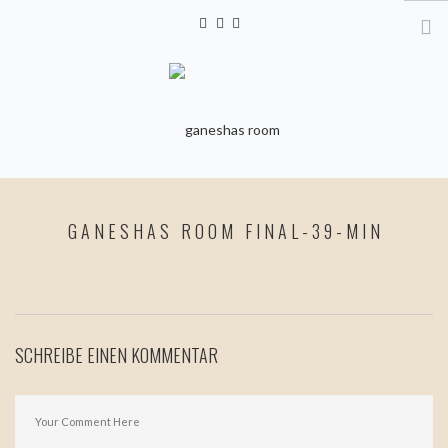
HOME
GANESHAS ROOM FINAL-39-MIN
YOGA
KURSE & ANMELDUNG
PERSONAL YOGA &
MOVEMENT COACHING
SCHREIBE EINEN KOMMENTAR
FIRMEN- & EVENTYOGA
KINDERYOGA
YOGA FÜR SCHWANGERE